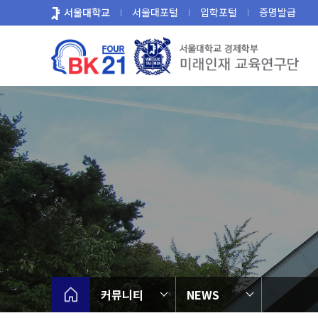
바
서울대학교
서울대포털
입학포털
증명발급
로
가
기
메
뉴
커뮤니티
NEWS