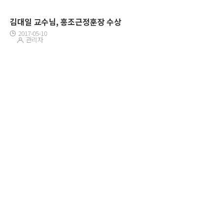
김대일 교수님, 홍조근정훈장 수상
2017-05-10
관리자