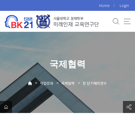
바
Home
Login
로
가
기
메
뉴
국제협력
>
>
>
사업성과
국제협력
장 단기해외연수