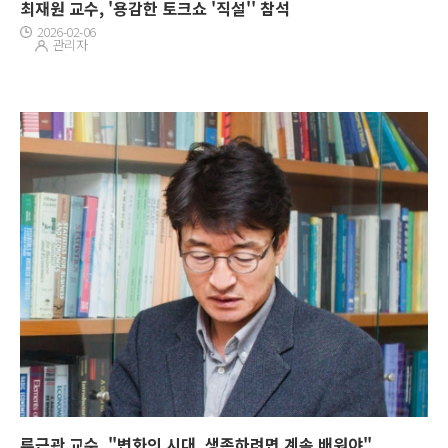
최재원 교수, '용감한 토크쇼 '직설'' 참석
2026-02-06
관리자
류근관 교수, "변화의 시대, 생존하려면 계속 배워야"