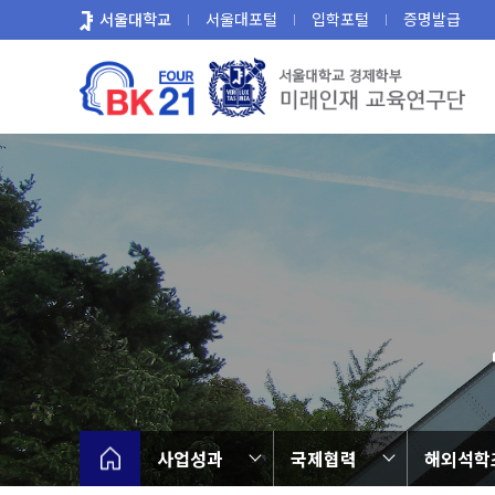
바
서울대학교
서울대포털
입학포털
증명발급
로
가
기
메
뉴
사업성과
국제협력
해외석학