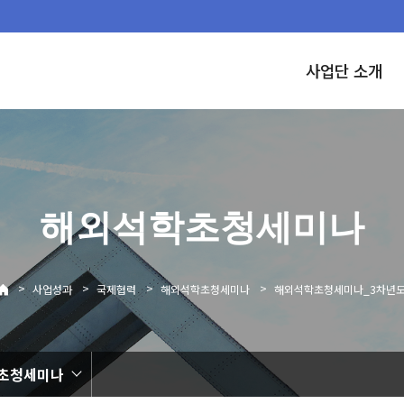
사업단 소개
해외석학초청세미나
>
>
>
>
사업성과
국제협력
해외석학초청세미나
해외석학초청세미나_3차년
초청세미나