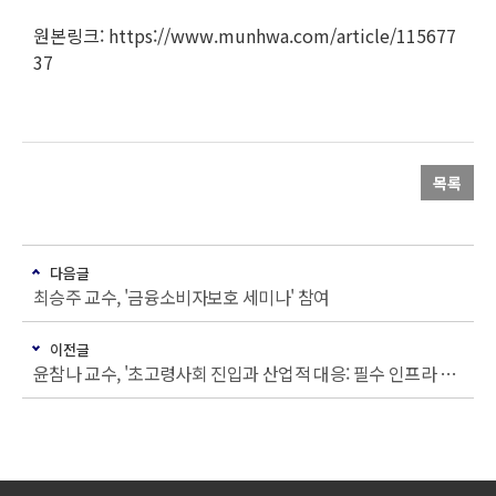
원본링크: https://www.munhwa.com/article/115677
37
목록
다음글
최승주 교수, '금융소비자보호 세미나' 참여
이전글
윤참나 교수, '초고령사회 진입과 산업적 대응: 필수 인프라 확충과 미래 신산업 육성' 심포지엄 참여